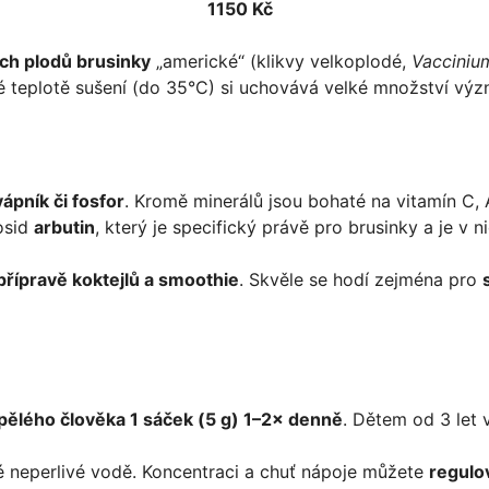
1150 Kč
ch plodů brusinky
„americké“ (klikvy velkoplodé,
Vacciniu
ké teplotě sušení (do 35°C) si uchovává velké množství výz
vápník či fosfor
. Kromě minerálů jsou bohaté na vitamín C, 
kosid
arbutin
, který je specifický právě pro brusinky a je v
 přípravě koktejlů a smoothie
. Skvěle se hodí zejména pro
pělého člověka 1 sáček (5 g) 1–2× denně
. Dětem od 3 let 
é neperlivé vodě. Koncentraci a chuť nápoje můžete
regulo