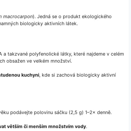
m macrocarpon
). Jedná se o produkt ekologického
namných biologicky aktivních látek.
A a takzvané polyfenolické látky, které najdeme v celém
 nich obsažen ve velkém množství.
studenou kuchyni
, kde si zachová biologicky aktivní
věku podávejte polovinu sáčku (2,5 g) 1–2× denně.
vat větším či menším množstvím vody
.