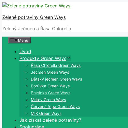
Přeskočit
na
Zelené potraviny Green Ways
obsah
Zelený Ječmen a Řasa Chlorella
Menu
Úvod
Produkty Green Ways
Řasa Chlorella Green Ways
Ječmen Green Ways
Dětský ječmen Green Ways
Borůvka Green Ways
Brusinka Green Ways
Mrkev Green Ways
Červená řepa Green Ways
MIX Green Ways
Jak získat zelené potraviny?
Spolupráce